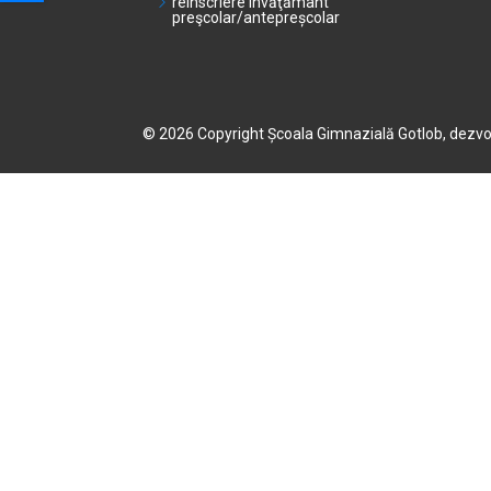
reînscriere învăţământ
preşcolar/antepreșcolar
A-
© 2026 Copyright Școala Gimnazială Gotlob, dezvo