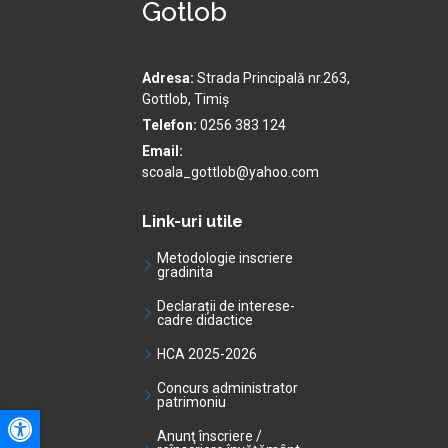
Gotlob
Adresa:
Strada Principală nr.263,
Gottlob, Timiș
Telefon:
0256 383 124
Email:
scoala_gottlob@yahoo.com
Link-uri utile
Metodologie inscriere
gradinita
Declarații de interese-
cadre didactice
HCA 2025-2026
Concurs administrator
patrimoniu
Anunţ înscriere /
A+